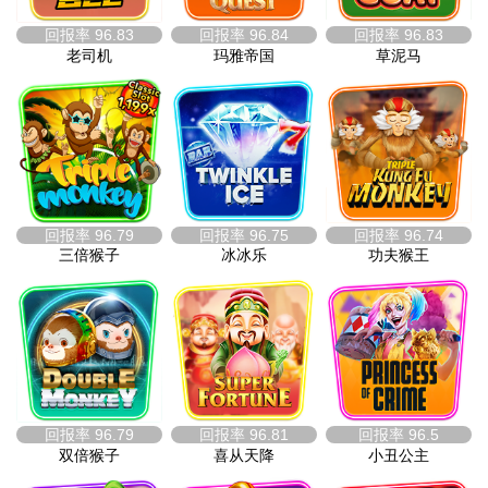
回报率
96.83
回报率
96.84
回报率
96.83
老司机
玛雅帝国
草泥马
回报率
96.79
回报率
96.75
回报率
96.74
三倍猴子
冰冰乐
功夫猴王
回报率
96.79
回报率
96.81
回报率
96.5
双倍猴子
喜从天降
小丑公主