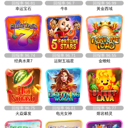
回报率
96.81
回报率
96.7
回报率
96.99
幸运宝石
牛B
黃金西域
回报率
96.74
回报率
96.71
回报率
96.55
经典水果7
运财五福星
金蟾蛙
回报率
96.75
回报率
96.81
回报率
96.77
火焱爆发
电光女神
熔岩精灵