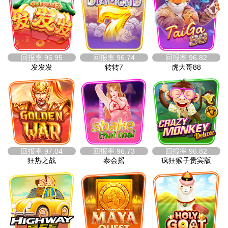
回报率
96.95
回报率
96.74
回报率
96.82
发发发
转转7
虎大哥88
回报率
97.04
回报率
96.73
回报率
96.82
狂热之战
泰会摇
疯狂猴子贵宾版