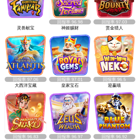
回报率
96.98
回报率
97.03
灵兽献宝
神姬赐财
赏金猎人
回报率
97.06
回报率
97.01
回报率
96.5
大西洋宝藏
皇家宝石
迎赢喵
回报率
96.83
回报率
96.97
回报率
96.92