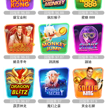
回报率
96.89
回报率
96.88
回报率
96.75
爆宝金刚
疯狂猴子
蜜糖 888
回报率
96.81
回报率
97.87
回报率
96.79
赌圣李奇
跳跳猴
蹦迪
回报率
96.87
回报率
97
回报率
97.9
霹雳神龙
魔幻之森
黃金右腳