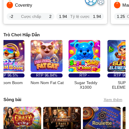
A
A
Coventry
Man
-2
Cược chấp
2
1.94
Tỷ lệ cược
1.94
1.25
Trò Chơi Hấp Dẫn
TP
96.5%
RTP
96.84%
RTP
-
RTP
96.5%
Boom Boom
Nom Nom Fat Cat
Sugar Teddy
SUPER
X1000
ELEMENTS
Sòng bài
Xem thêm