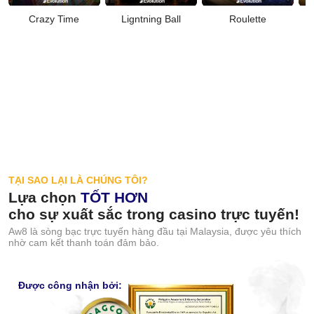
Crazy Time
Ligntning Ball
Roulette
TẠI SAO LẠI LÀ CHÚNG TÔI?
Lựa chọn
TỐT HƠN
cho sự xuất sắc trong casino trực tuyến!
Aw8 là sòng bạc trực tuyến hàng đầu tại Malaysia, được yêu thích
nhờ cam kết thanh toán đảm bảo.
Được công nhận bởi: