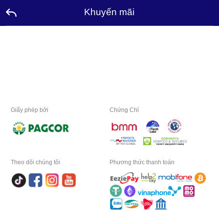
Khuyến mãi
Trang
Chủ
Khuyến
Mãi
Đại
Sứ
Giấy phép bởi
Chứng Chỉ
Liên
Hệ
Chúng
Tôi
Theo dõi chúng tôi
Phương thức thanh toán
Bảng
Xếp
Hạng
Ngôn