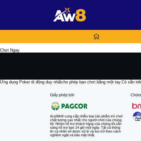
Chơi Ngay
Ứng dụng Poker di động duy nhấtcho phép bạn chơi bằng một tay.Có sẵn trê
Giấy phép bởi
Chứn
AceWin8 cung cấp nhiều loại sản phẩm trò chơi
chất lượng cao nhất cho người chơi của chúng
tôi. Nhóm hỗ trợ khách hàng của chúng tôi sẵn
sàng hỗ trợ bạn 24 giờ mỗi ngày. Tất cả thông
tin cá nhân sẽ được xử lý và lưu trữ theo cách
nghiêm ngặt và bảo mật nhất.