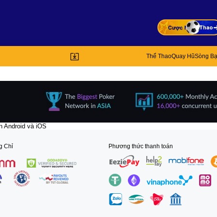
Thể Thao
Quay Hũ
Sòng B
n Android và iOS
g Chỉ
Phương thức thanh toán