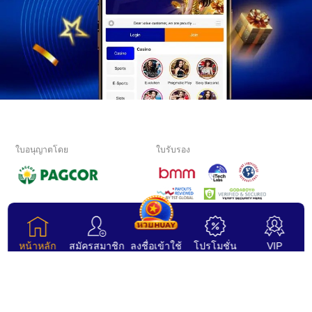
ใบอนุญาตโดย
ใบรับรอง
ติดตามเรา
วิธีการชำระเงิน
หน้าหลัก
สมัครสมาชิก
ลงชื่อเข้าใช้
โปรโมชั่น
VIP
AceWin8 นำเสนอผลิตภัณฑ์เกมส์คุณภาพสูงที่หลากหลายแก่ผู้เล่นของเรา ทีม
ช่วยเหลือลูกค้าของเราพร้อมให้บริการคุณตลอด 24 ชั่วโมง ข้อมูลส่วนบุคคล