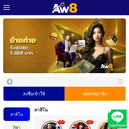
หน้า
แรก
โปร
โม
ชั่น
แอม
บา
สเด
อร์
ติดต่อ
ลงชื่อเข้าใช้
สมัครสมาชิก
เรา
×
ลีดเดอร์
คาสิโน
บอร์ด
คาสิโน
HOT
HOT
รางวัล
กีฬา