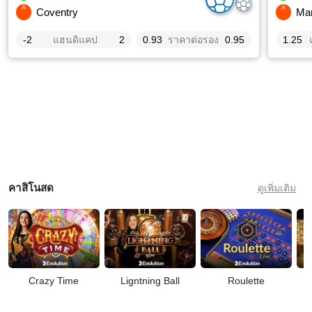
A
A
Coventry
Man
-2
แฮนดิแคป
2
0.93
ราคาต่อรอง
0.95
1.25
คาสิโนสด
ดูเพิ่มเติม
Crazy Time
Ligntning Ball
Roulette