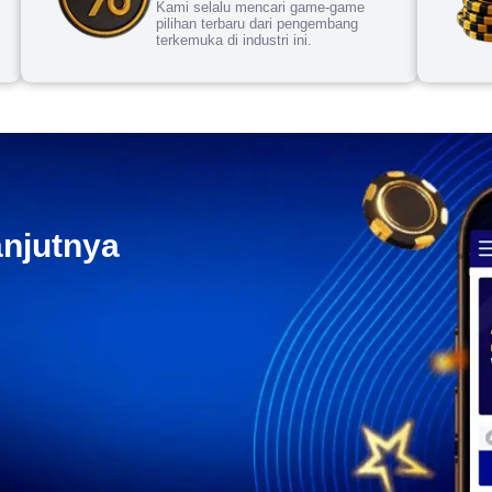
Kami selalu mencari game-game
pilihan terbaru dari pengembang
terkemuka di industri ini.
anjutnya