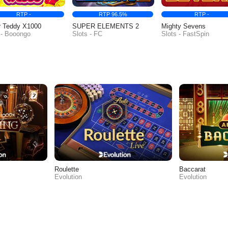
RTP
-
RTP
96.5%
RTP
-
r Teddy X1000
SUPER ELEMENTS 2
Mighty Sevens
-
Booongo
Slots
-
FC
Slots
-
FastSpin
Roulette
Baccarat
Evolution
Evolution