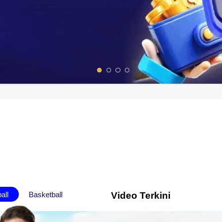
all
Basketball
Video Terkini