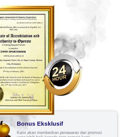
Bonus Eksklusif
Kami akan memberikan penawaran dan promosi